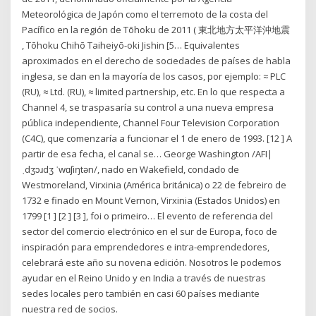
Meteorológica de Japón como el terremoto de la costa del
Pacífico en la región de Tōhoku de 2011 ( 東北地方太平洋沖地震
, Tōhoku Chihō Taiheiyō-oki Jishin [5… Equivalentes
aproximados en el derecho de sociedades de países de habla
inglesa, se dan en la mayoría de los casos, por ejemplo: ≈ PLC
(RU), ≈ Ltd. (RU), ≈ limited partnership, etc. En lo que respecta a
Channel 4, se traspasaría su control a una nueva empresa
pública independiente, Channel Four Television Corporation
(C4C), que comenzaría a funcionar el 1 de enero de 1993. [12 ] A
partir de esa fecha, el canal se… George Washington /AFI|
ˌdʒɔɹdʒ ˈwɑʃiŋtən/, nado en Wakefield, condado de
Westmoreland, Virxinia (América británica) o 22 de febreiro de
1732 e finado en Mount Vernon, Virxinia (Estados Unidos) en
1799 [1 ] [2 ] [3 ], foi o primeiro… El evento de referencia del
sector del comercio electrónico en el sur de Europa, foco de
inspiración para emprendedores e intra-emprendedores,
celebrará este año su novena edición. Nosotros le podemos
ayudar en el Reino Unido y en India a través de nuestras
sedes locales pero también en casi 60 países mediante
nuestra red de socios.