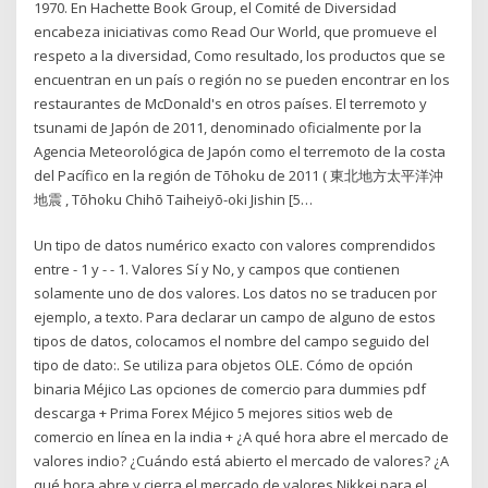
1970. En Hachette Book Group, el Comité de Diversidad
encabeza iniciativas como Read Our World, que promueve el
respeto a la diversidad, Como resultado, los productos que se
encuentran en un país o región no se pueden encontrar en los
restaurantes de McDonald's en otros países. El terremoto y
tsunami de Japón de 2011, denominado oficialmente por la
Agencia Meteorológica de Japón como el terremoto de la costa
del Pacífico en la región de Tōhoku de 2011 ( 東北地方太平洋沖
地震 , Tōhoku Chihō Taiheiyō-oki Jishin [5…
Un tipo de datos numérico exacto con valores comprendidos
entre - 1 y - - 1. Valores Sí y No, y campos que contienen
solamente uno de dos valores. Los datos no se traducen por
ejemplo, a texto. Para declarar un campo de alguno de estos
tipos de datos, colocamos el nombre del campo seguido del
tipo de dato:. Se utiliza para objetos OLE. Cómo de opción
binaria Méjico Las opciones de comercio para dummies pdf
descarga + Prima Forex Méjico 5 mejores sitios web de
comercio en línea en la india + ¿A qué hora abre el mercado de
valores indio? ¿Cuándo está abierto el mercado de valores? ¿A
qué hora abre y cierra el mercado de valores Nikkei para el